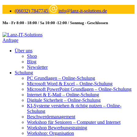
(06032) 7847745
info@lanz-it-solutions.de
Mo - Fr 8:00 - 18:00 / Sa 10:00 -12:00 / Sonntag - Geschlossen
Anfrage
Über uns
Shop
Blog
Newsletter
Schulung
PC Grundlagen – Online-Schulung
Microsoft Word & Excel – Online-Schulung
Microsoft PowerPoint Grundlagen – Online-Schulung
Internet & E-Mail – Online-Schulung
Digitale Sicherheit – Online-Schulung
KI-Systeme verstehen & richtig nutzen – Online-
Schulung
Beschwerdemanagement
Workshop für Senioren – Computer und Internet
Workshop Bewerbungstraining
Workshop: Organisation