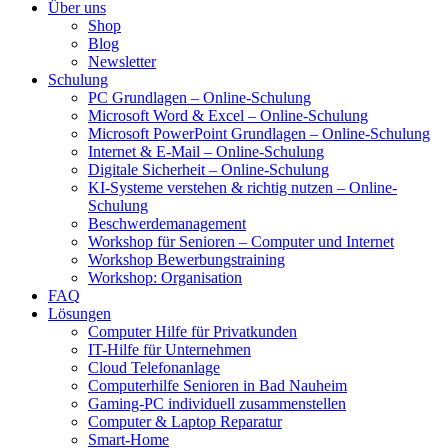
Über uns
Shop
Blog
Newsletter
Schulung
PC Grundlagen – Online-Schulung
Microsoft Word & Excel – Online-Schulung
Microsoft PowerPoint Grundlagen – Online-Schulung
Internet & E-Mail – Online-Schulung
Digitale Sicherheit – Online-Schulung
KI-Systeme verstehen & richtig nutzen – Online-
Schulung
Beschwerdemanagement
Workshop für Senioren – Computer und Internet
Workshop Bewerbungstraining
Workshop: Organisation
FAQ
Lösungen
Computer Hilfe für Privatkunden
IT-Hilfe für Unternehmen
Cloud Telefonanlage
Computerhilfe Senioren in Bad Nauheim
Gaming-PC individuell zusammenstellen
Computer & Laptop Reparatur
Smart-Home