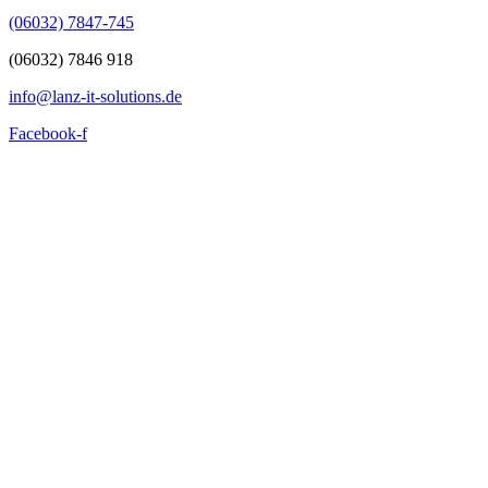
(06032) 7847-745
(06032) 7846 918
info@lanz-it-solutions.de
Facebook-f