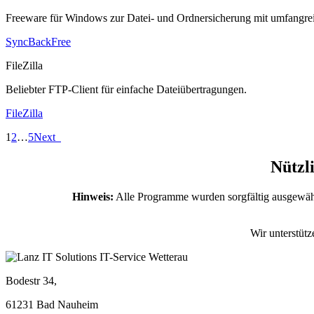
Freeware für Windows zur Datei- und Ordnersicherung mit umfangre
SyncBackFree
FileZilla
Beliebter FTP-Client für einfache Dateiübertragungen.
FileZilla
1
2
…
5
Next
Nützl
Hinweis:
Alle Programme wurden sorgfältig ausgewählt
Wir unterstütz
Bodestr 34,
61231 Bad Nauheim