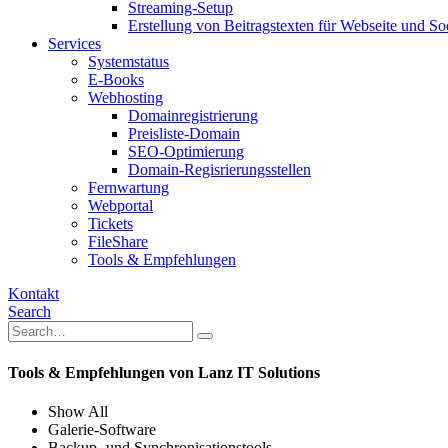
Streaming-Setup
Erstellung von Beitragstexten für Webseite und So
Services
Systemstatus
E-Books
Webhosting
Domainregistrierung
Preisliste-Domain
SEO-Optimierung
Domain-Regisrierungsstellen
Fernwartung
Webportal
Tickets
FileShare
Tools & Empfehlungen
Kontakt
Search
Tools & Empfehlungen von Lanz IT Solutions
Show All
Galerie-Software
Backup- und Synchronisationstools