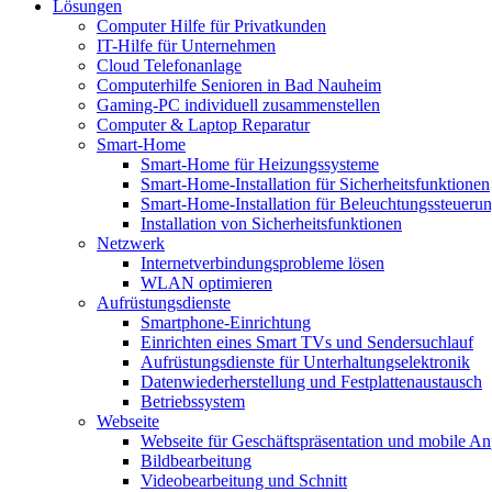
Lösungen
Computer Hilfe für Privatkunden
IT-Hilfe für Unternehmen
Cloud Telefonanlage
Computerhilfe Senioren in Bad Nauheim
Gaming-PC individuell zusammenstellen
Computer & Laptop Reparatur
Smart-Home
Smart-Home für Heizungssysteme
Smart-Home-Installation für Sicherheitsfunktionen
Smart-Home-Installation für Beleuchtungssteueru
Installation von Sicherheitsfunktionen
Netzwerk
Internetverbindungsprobleme lösen
WLAN optimieren
Aufrüstungsdienste
Smartphone-Einrichtung
Einrichten eines Smart TVs und Sendersuchlauf
Aufrüstungsdienste für Unterhaltungselektronik
Datenwiederherstellung und Festplattenaustausch
Betriebssystem
Webseite
Webseite für Geschäftspräsentation und mobile An
Bildbearbeitung
Videobearbeitung und Schnitt