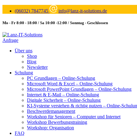
(06032) 7847745
info@lanz-it-solutions.de
Mo - Fr 8:00 - 18:00 / Sa 10:00 -12:00 / Sonntag - Geschlossen
Anfrage
Über uns
Shop
Blog
Newsletter
Schulung
PC Grundlagen – Online-Schulung
Microsoft Word & Excel – Online-Schulung
Microsoft PowerPoint Grundlagen – Online-Schulung
Internet & E-Mail – Online-Schulung
Digitale Sicherheit – Online-Schulung
KI-Systeme verstehen & richtig nutzen – Online-Schulu
Beschwerdemanagement
Workshop für Senioren – Computer und Internet
Workshop Bewerbungstraining
Workshop: Organisation
FAQ