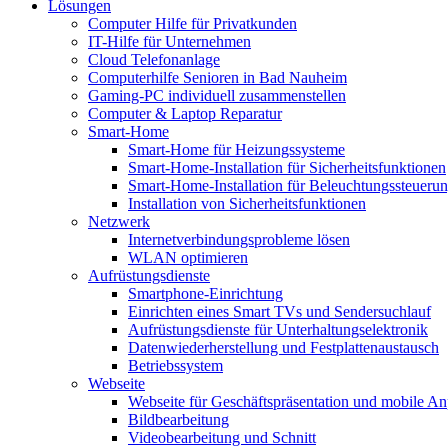
Lösungen
Computer Hilfe für Privatkunden
IT-Hilfe für Unternehmen
Cloud Telefonanlage
Computerhilfe Senioren in Bad Nauheim
Gaming-PC individuell zusammenstellen
Computer & Laptop Reparatur
Smart-Home
Smart-Home für Heizungssysteme
Smart-Home-Installation für Sicherheitsfunktionen
Smart-Home-Installation für Beleuchtungssteueru
Installation von Sicherheitsfunktionen
Netzwerk
Internetverbindungsprobleme lösen
WLAN optimieren
Aufrüstungsdienste
Smartphone-Einrichtung
Einrichten eines Smart TVs und Sendersuchlauf
Aufrüstungsdienste für Unterhaltungselektronik
Datenwiederherstellung und Festplattenaustausch
Betriebssystem
Webseite
Webseite für Geschäftspräsentation und mobile An
Bildbearbeitung
Videobearbeitung und Schnitt