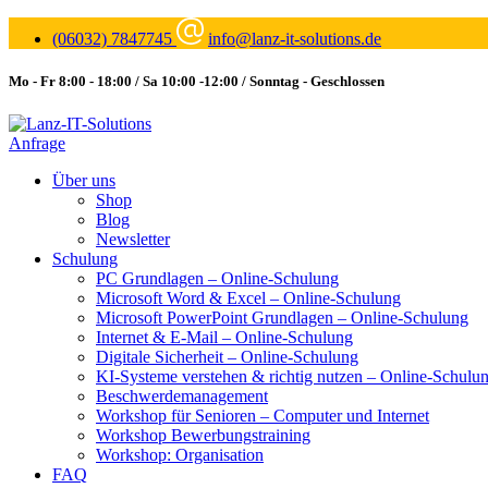
(06032) 7847745
info@lanz-it-solutions.de
Mo - Fr 8:00 - 18:00 / Sa 10:00 -12:00 / Sonntag - Geschlossen
Anfrage
Über uns
Shop
Blog
Newsletter
Schulung
PC Grundlagen – Online-Schulung
Microsoft Word & Excel – Online-Schulung
Microsoft PowerPoint Grundlagen – Online-Schulung
Internet & E-Mail – Online-Schulung
Digitale Sicherheit – Online-Schulung
KI-Systeme verstehen & richtig nutzen – Online-Schulu
Beschwerdemanagement
Workshop für Senioren – Computer und Internet
Workshop Bewerbungstraining
Workshop: Organisation
FAQ