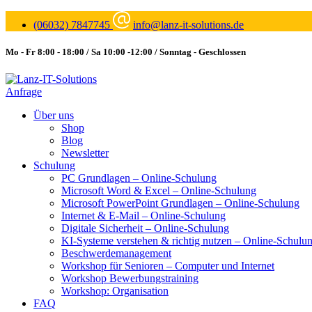
(06032) 7847745
info@lanz-it-solutions.de
Mo - Fr 8:00 - 18:00 / Sa 10:00 -12:00 / Sonntag - Geschlossen
Anfrage
Über uns
Shop
Blog
Newsletter
Schulung
PC Grundlagen – Online-Schulung
Microsoft Word & Excel – Online-Schulung
Microsoft PowerPoint Grundlagen – Online-Schulung
Internet & E-Mail – Online-Schulung
Digitale Sicherheit – Online-Schulung
KI-Systeme verstehen & richtig nutzen – Online-Schulu
Beschwerdemanagement
Workshop für Senioren – Computer und Internet
Workshop Bewerbungstraining
Workshop: Organisation
FAQ