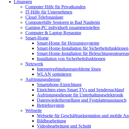
Lösungen
Computer Hilfe für Privatkunden
IT-Hilfe für Unternehmen
Cloud Telefonanlage
Computerhilfe Senioren in Bad Nauheim
Gaming-PC individuell zusammenstellen
Computer & Laptop Reparatur
Smart-Home
Smart-Home für Heizungssysteme
Smart-Home-Installation für Sicherheitsfunktionen
Smart-Home-Installation für Beleuchtungssteueru
Installation von Sicherheitsfunktionen
Netzwerk
Internetverbindungsprobleme lösen
WLAN optimieren
Aufrüstungsdienste
Smartphone-Einrichtung
Einrichten eines Smart TVs und Sendersuchlauf
Aufrüstungsdienste für Unterhaltungselektronik
Datenwiederherstellung und Festplattenaustausch
Betriebssystem
Webseite
Webseite für Geschäftspräsentation und mobile An
Bildbearbeitung
Videobearbeitung und Schnitt