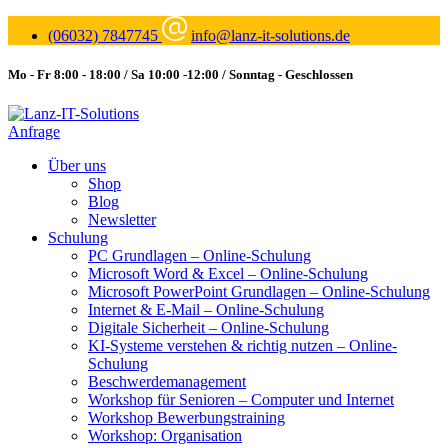
(06032) 7847745
info@lanz-it-solutions.de
Mo - Fr 8:00 - 18:00 / Sa 10:00 -12:00 / Sonntag - Geschlossen
Anfrage
Über uns
Shop
Blog
Newsletter
Schulung
PC Grundlagen – Online-Schulung
Microsoft Word & Excel – Online-Schulung
Microsoft PowerPoint Grundlagen – Online-Schulung
Internet & E-Mail – Online-Schulung
Digitale Sicherheit – Online-Schulung
KI-Systeme verstehen & richtig nutzen – Online-
Schulung
Beschwerdemanagement
Workshop für Senioren – Computer und Internet
Workshop Bewerbungstraining
Workshop: Organisation