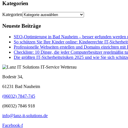
Kategorien
Kategorien
Neueste Beiträge
SEO-Optimierung in Bad Nauheim – besser gefunden werden m
So schützen Sie Ihre Kinder online: Kindgerechte IT-Sicherheit
Professionelle Webseiten erstellen und Domains einrichten mit
Checkliste: 10 Dinge, die jeder Computerbesitzer regelmäßig tu
Die größten IT-Sicherheitsrisiken 2025 und wie Sie sich schütz
Bodestr 34,
61231 Bad Nauheim
(06032) 7847-745
(06032) 7846 918
info@lanz-it-solutions.de
Facebook-f