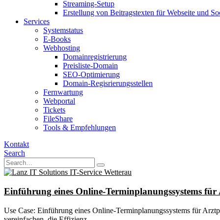
Streaming-Setup
Erstellung von Beitragstexten für Webseite und So
Services
Systemstatus
E-Books
Webhosting
Domainregistrierung
Preisliste-Domain
SEO-Optimierung
Domain-Regisrierungsstellen
Fernwartung
Webportal
Tickets
FileShare
Tools & Empfehlungen
Kontakt
Search
Einführung eines Online-Terminplanungssystems für
Use Case: Einführung eines Online-Terminplanungssystems für Arztp
vereinfachen, die Effizienz...