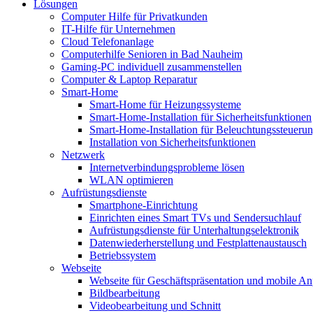
Lösungen
Computer Hilfe für Privatkunden
IT-Hilfe für Unternehmen
Cloud Telefonanlage
Computerhilfe Senioren in Bad Nauheim
Gaming-PC individuell zusammenstellen
Computer & Laptop Reparatur
Smart-Home
Smart-Home für Heizungssysteme
Smart-Home-Installation für Sicherheitsfunktionen
Smart-Home-Installation für Beleuchtungssteueru
Installation von Sicherheitsfunktionen
Netzwerk
Internetverbindungsprobleme lösen
WLAN optimieren
Aufrüstungsdienste
Smartphone-Einrichtung
Einrichten eines Smart TVs und Sendersuchlauf
Aufrüstungsdienste für Unterhaltungselektronik
Datenwiederherstellung und Festplattenaustausch
Betriebssystem
Webseite
Webseite für Geschäftspräsentation und mobile An
Bildbearbeitung
Videobearbeitung und Schnitt