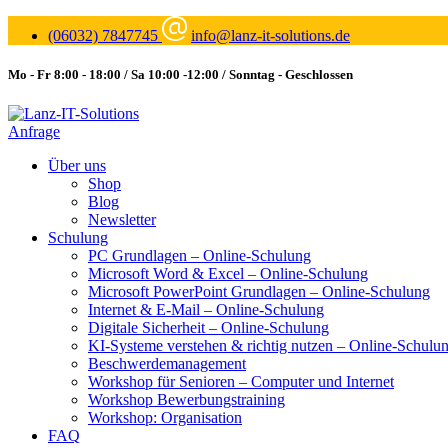
(06032) 7847745
info@lanz-it-solutions.de
Mo - Fr 8:00 - 18:00 / Sa 10:00 -12:00 / Sonntag - Geschlossen
Anfrage
Über uns
Shop
Blog
Newsletter
Schulung
PC Grundlagen – Online-Schulung
Microsoft Word & Excel – Online-Schulung
Microsoft PowerPoint Grundlagen – Online-Schulung
Internet & E-Mail – Online-Schulung
Digitale Sicherheit – Online-Schulung
KI-Systeme verstehen & richtig nutzen – Online-Schulu
Beschwerdemanagement
Workshop für Senioren – Computer und Internet
Workshop Bewerbungstraining
Workshop: Organisation
FAQ