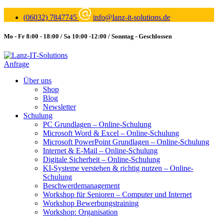
(06032) 7847745
info@lanz-it-solutions.de
Mo - Fr 8:00 - 18:00 / Sa 10:00 -12:00 / Sonntag - Geschlossen
Anfrage
Über uns
Shop
Blog
Newsletter
Schulung
PC Grundlagen – Online-Schulung
Microsoft Word & Excel – Online-Schulung
Microsoft PowerPoint Grundlagen – Online-Schulung
Internet & E-Mail – Online-Schulung
Digitale Sicherheit – Online-Schulung
KI-Systeme verstehen & richtig nutzen – Online-
Schulung
Beschwerdemanagement
Workshop für Senioren – Computer und Internet
Workshop Bewerbungstraining
Workshop: Organisation