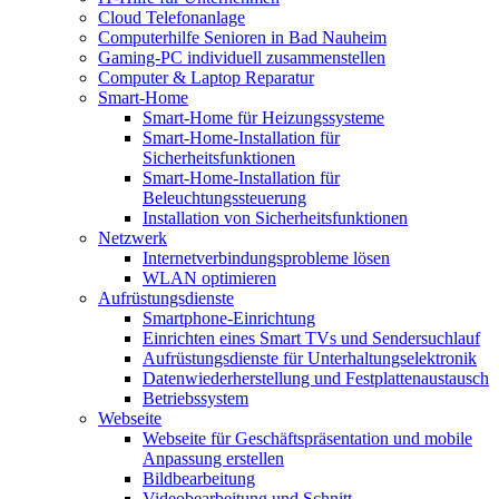
Cloud Telefonanlage
Computerhilfe Senioren in Bad Nauheim
Gaming-PC individuell zusammenstellen
Computer & Laptop Reparatur
Smart-Home
Smart-Home für Heizungssysteme
Smart-Home-Installation für
Sicherheitsfunktionen
Smart-Home-Installation für
Beleuchtungssteuerung
Installation von Sicherheitsfunktionen
Netzwerk
Internetverbindungsprobleme lösen
WLAN optimieren
Aufrüstungsdienste
Smartphone-Einrichtung
Einrichten eines Smart TVs und Sendersuchlauf
Aufrüstungsdienste für Unterhaltungselektronik
Datenwiederherstellung und Festplattenaustausch
Betriebssystem
Webseite
Webseite für Geschäftspräsentation und mobile
Anpassung erstellen
Bildbearbeitung
Videobearbeitung und Schnitt