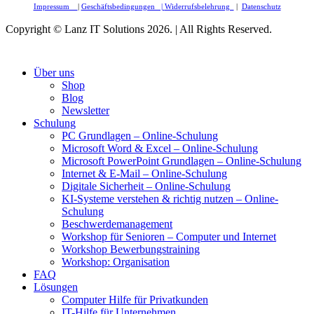
Impressum
|
Geschäftsbedingungen |
Widerrufsbelehrung
|
Datenschutz
Copyright © Lanz IT Solutions 2026. | All Rights Reserved.
Über uns
Shop
Blog
Newsletter
Schulung
PC Grundlagen – Online-Schulung
Microsoft Word & Excel – Online-Schulung
Microsoft PowerPoint Grundlagen – Online-Schulung
Internet & E-Mail – Online-Schulung
Digitale Sicherheit – Online-Schulung
KI-Systeme verstehen & richtig nutzen – Online-
Schulung
Beschwerdemanagement
Workshop für Senioren – Computer und Internet
Workshop Bewerbungstraining
Workshop: Organisation
FAQ
Lösungen
Computer Hilfe für Privatkunden
IT-Hilfe für Unternehmen