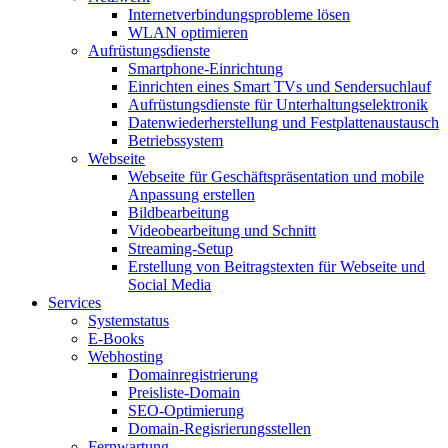
Internetverbindungsprobleme lösen
WLAN optimieren
Aufrüstungsdienste
Smartphone-Einrichtung
Einrichten eines Smart TVs und Sendersuchlauf
Aufrüstungsdienste für Unterhaltungselektronik
Datenwiederherstellung und Festplattenaustausch
Betriebssystem
Webseite
Webseite für Geschäftspräsentation und mobile
Anpassung erstellen
Bildbearbeitung
Videobearbeitung und Schnitt
Streaming-Setup
Erstellung von Beitragstexten für Webseite und
Social Media
Services
Systemstatus
E-Books
Webhosting
Domainregistrierung
Preisliste-Domain
SEO-Optimierung
Domain-Regisrierungsstellen
Fernwartung