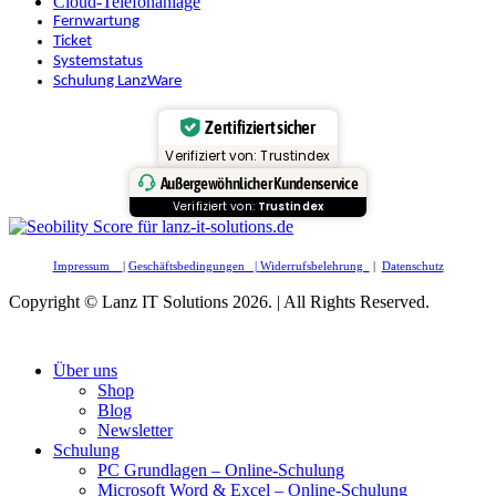
Cloud-Telefonanlage
Fernwartung
Ticket
Systemstatus
Schulung LanzWare
Zertifiziert sicher
Verifiziert von: Trustindex
Außergewöhnlicher Kundenservice
Verifiziert von:
Trustindex
Impressum
|
Geschäftsbedingungen |
Widerrufsbelehrung
|
Datenschutz
Copyright © Lanz IT Solutions 2026. | All Rights Reserved.
Über uns
Shop
Blog
Newsletter
Schulung
PC Grundlagen – Online-Schulung
Microsoft Word & Excel – Online-Schulung