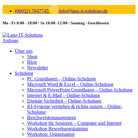
(06032) 7847745
info@lanz-it-solutions.de
Mo - Fr 8:00 - 18:00 / Sa 10:00 -12:00 / Sonntag - Geschlossen
Anfrage
Über uns
Shop
Blog
Newsletter
Schulung
PC Grundlagen – Online-Schulung
Microsoft Word & Excel – Online-Schulung
Microsoft PowerPoint Grundlagen – Online-Schulung
Internet & E-Mail – Online-Schulung
Digitale Sicherheit – Online-Schulung
KI-Systeme verstehen & richtig nutzen – Online-
Schulung
Beschwerdemanagement
Workshop für Senioren – Computer und Internet
Workshop Bewerbungstraining
Workshop: Organisation