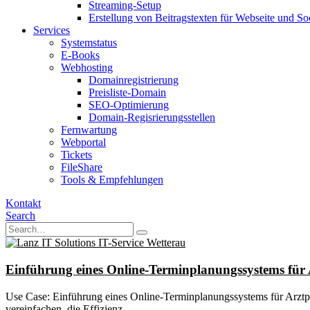
Streaming-Setup
Erstellung von Beitragstexten für Webseite und So
Services
Systemstatus
E-Books
Webhosting
Domainregistrierung
Preisliste-Domain
SEO-Optimierung
Domain-Regisrierungsstellen
Fernwartung
Webportal
Tickets
FileShare
Tools & Empfehlungen
Kontakt
Search
Einführung eines Online-Terminplanungssystems für
Use Case: Einführung eines Online-Terminplanungssystems für Arztp
vereinfachen, die Effizienz...