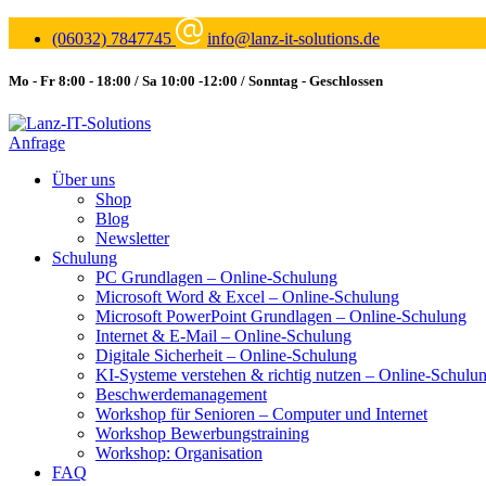
(06032) 7847745
info@lanz-it-solutions.de
Mo - Fr 8:00 - 18:00 / Sa 10:00 -12:00 / Sonntag - Geschlossen
Anfrage
Über uns
Shop
Blog
Newsletter
Schulung
PC Grundlagen – Online-Schulung
Microsoft Word & Excel – Online-Schulung
Microsoft PowerPoint Grundlagen – Online-Schulung
Internet & E-Mail – Online-Schulung
Digitale Sicherheit – Online-Schulung
KI-Systeme verstehen & richtig nutzen – Online-Schulu
Beschwerdemanagement
Workshop für Senioren – Computer und Internet
Workshop Bewerbungstraining
Workshop: Organisation
FAQ