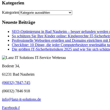
Kategorien
Kategorien
Neueste Beiträge
SEO-Optimierung in Bad Nauheim – besser gefunden werden m
So schützen Sie Ihre Kinder online: Kindgerechte IT-Sicherheit
Professionelle Webseiten erstellen und Domains einrichten mit
Checkliste: 10 Dinge, die jeder Computerbesitzer regelmäßig tu
Die größten IT-Sicherheitsrisiken 2025 und wie Sie sich schütz
Bodestr 34,
61231 Bad Nauheim
(06032) 7847-745
(06032) 7846 918
info@lanz-it-solutions.de
Facebook-f