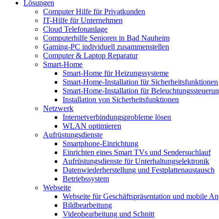
Lösungen
Computer Hilfe für Privatkunden
IT-Hilfe für Unternehmen
Cloud Telefonanlage
Computerhilfe Senioren in Bad Nauheim
Gaming-PC individuell zusammenstellen
Computer & Laptop Reparatur
Smart-Home
Smart-Home für Heizungssysteme
Smart-Home-Installation für Sicherheitsfunktionen
Smart-Home-Installation für Beleuchtungssteueru
Installation von Sicherheitsfunktionen
Netzwerk
Internetverbindungsprobleme lösen
WLAN optimieren
Aufrüstungsdienste
Smartphone-Einrichtung
Einrichten eines Smart TVs und Sendersuchlauf
Aufrüstungsdienste für Unterhaltungselektronik
Datenwiederherstellung und Festplattenaustausch
Betriebssystem
Webseite
Webseite für Geschäftspräsentation und mobile An
Bildbearbeitung
Videobearbeitung und Schnitt