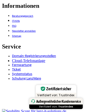
Informationen
Beratungsgespräch
IT-Hilfe
FAQ
Newsletter anmelden
Sitemap
Service
Domain-Registrierungsstellen
Cloud-Telefonanlage
Fernwartung
Ticket
Systemstatus
Schulung LanzWare
Zertifiziert sicher
Verifiziert von: Trustindex
Außergewöhnlicher Kundenservice
Verifiziert von:
Trustindex