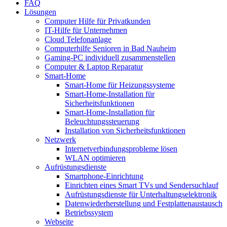
FAQ
Lösungen
Computer Hilfe für Privatkunden
IT-Hilfe für Unternehmen
Cloud Telefonanlage
Computerhilfe Senioren in Bad Nauheim
Gaming-PC individuell zusammenstellen
Computer & Laptop Reparatur
Smart-Home
Smart-Home für Heizungssysteme
Smart-Home-Installation für
Sicherheitsfunktionen
Smart-Home-Installation für
Beleuchtungssteuerung
Installation von Sicherheitsfunktionen
Netzwerk
Internetverbindungsprobleme lösen
WLAN optimieren
Aufrüstungsdienste
Smartphone-Einrichtung
Einrichten eines Smart TVs und Sendersuchlauf
Aufrüstungsdienste für Unterhaltungselektronik
Datenwiederherstellung und Festplattenaustausch
Betriebssystem
Webseite