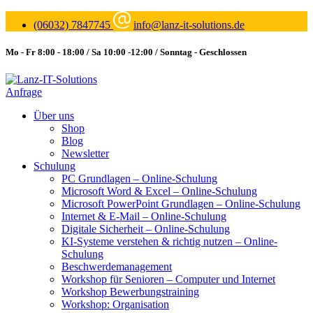
(06032) 7847745
info@lanz-it-solutions.de
Mo - Fr 8:00 - 18:00 / Sa 10:00 -12:00 / Sonntag - Geschlossen
Anfrage
Über uns
Shop
Blog
Newsletter
Schulung
PC Grundlagen – Online-Schulung
Microsoft Word & Excel – Online-Schulung
Microsoft PowerPoint Grundlagen – Online-Schulung
Internet & E-Mail – Online-Schulung
Digitale Sicherheit – Online-Schulung
KI-Systeme verstehen & richtig nutzen – Online-
Schulung
Beschwerdemanagement
Workshop für Senioren – Computer und Internet
Workshop Bewerbungstraining
Workshop: Organisation