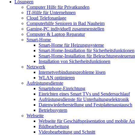
Lösungen
Computer Hilfe für Privatkunden
IT-Hilfe für Unternehmen
Cloud Telefonanlage
Computerhilfe Senioren in Bad Nauheim
Gaming-PC individuell zusammenstellen
Computer & Laptop Reparatur
Smart-Home
Smart-Home für Heizungssysteme
Smart-Home-Installation für Sicherheitsfunktionen
Smart-Home-Installation für Beleuchtungssteueru
Installation von Sicherheitsfunktionen
Netzwerk
Internetverbindungsprobleme lösen
WLAN optimieren
Aufrüstungsdienste
Smartphone-Einrichtung
Einrichten eines Smart TVs und Sendersuchlauf
Aufrüstungsdienste für Unterhaltungselektronik
Datenwiederherstellung und Festplattenaustausch
Betriebssystem
Webseite
Webseite für Geschäftspräsentation und mobile An
Bildbearbeitung
Videobearbeitung und Schnitt