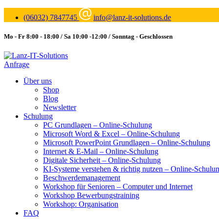
(06032) 7847745
info@lanz-it-solutions.de
Mo - Fr 8:00 - 18:00 / Sa 10:00 -12:00 / Sonntag - Geschlossen
Anfrage
Über uns
Shop
Blog
Newsletter
Schulung
PC Grundlagen – Online-Schulung
Microsoft Word & Excel – Online-Schulung
Microsoft PowerPoint Grundlagen – Online-Schulung
Internet & E-Mail – Online-Schulung
Digitale Sicherheit – Online-Schulung
KI-Systeme verstehen & richtig nutzen – Online-Schulu
Beschwerdemanagement
Workshop für Senioren – Computer und Internet
Workshop Bewerbungstraining
Workshop: Organisation
FAQ