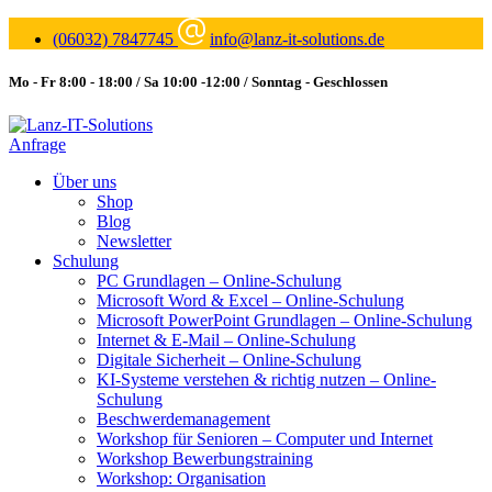
(06032) 7847745
info@lanz-it-solutions.de
Mo - Fr 8:00 - 18:00 / Sa 10:00 -12:00 / Sonntag - Geschlossen
Anfrage
Über uns
Shop
Blog
Newsletter
Schulung
PC Grundlagen – Online-Schulung
Microsoft Word & Excel – Online-Schulung
Microsoft PowerPoint Grundlagen – Online-Schulung
Internet & E-Mail – Online-Schulung
Digitale Sicherheit – Online-Schulung
KI-Systeme verstehen & richtig nutzen – Online-
Schulung
Beschwerdemanagement
Workshop für Senioren – Computer und Internet
Workshop Bewerbungstraining
Workshop: Organisation