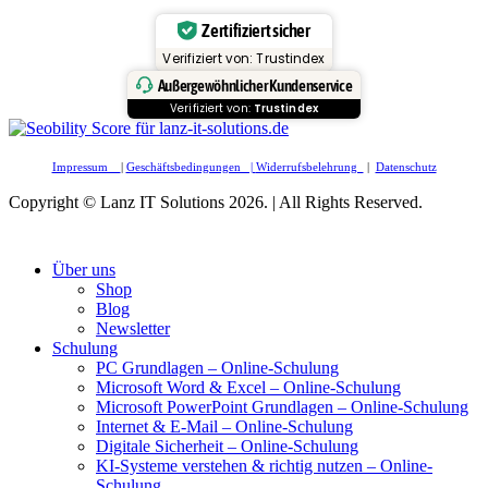
Zertifiziert sicher
Verifiziert von: Trustindex
Außergewöhnlicher Kundenservice
Verifiziert von:
Trustindex
Impressum
|
Geschäftsbedingungen |
Widerrufsbelehrung
|
Datenschutz
Copyright © Lanz IT Solutions 2026. | All Rights Reserved.
Über uns
Shop
Blog
Newsletter
Schulung
PC Grundlagen – Online-Schulung
Microsoft Word & Excel – Online-Schulung
Microsoft PowerPoint Grundlagen – Online-Schulung
Internet & E-Mail – Online-Schulung
Digitale Sicherheit – Online-Schulung
KI-Systeme verstehen & richtig nutzen – Online-
Schulung