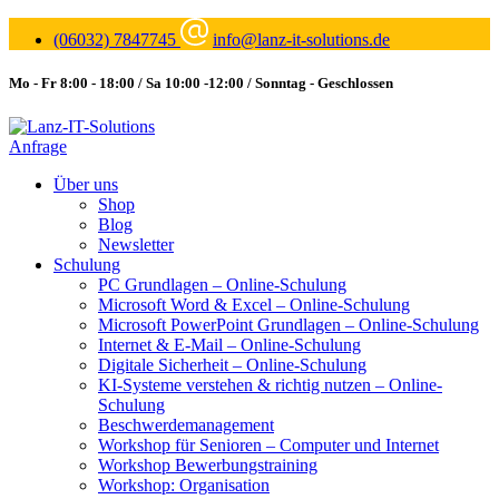
(06032) 7847745
info@lanz-it-solutions.de
Mo - Fr 8:00 - 18:00 / Sa 10:00 -12:00 / Sonntag - Geschlossen
Anfrage
Über uns
Shop
Blog
Newsletter
Schulung
PC Grundlagen – Online-Schulung
Microsoft Word & Excel – Online-Schulung
Microsoft PowerPoint Grundlagen – Online-Schulung
Internet & E-Mail – Online-Schulung
Digitale Sicherheit – Online-Schulung
KI-Systeme verstehen & richtig nutzen – Online-
Schulung
Beschwerdemanagement
Workshop für Senioren – Computer und Internet
Workshop Bewerbungstraining
Workshop: Organisation