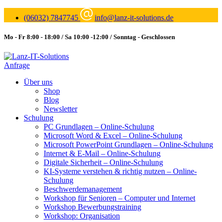
(06032) 7847745
info@lanz-it-solutions.de
Mo - Fr 8:00 - 18:00 / Sa 10:00 -12:00 / Sonntag - Geschlossen
Anfrage
Über uns
Shop
Blog
Newsletter
Schulung
PC Grundlagen – Online-Schulung
Microsoft Word & Excel – Online-Schulung
Microsoft PowerPoint Grundlagen – Online-Schulung
Internet & E-Mail – Online-Schulung
Digitale Sicherheit – Online-Schulung
KI-Systeme verstehen & richtig nutzen – Online-
Schulung
Beschwerdemanagement
Workshop für Senioren – Computer und Internet
Workshop Bewerbungstraining
Workshop: Organisation